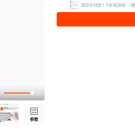
温控长线款1.9米电源线---
参数