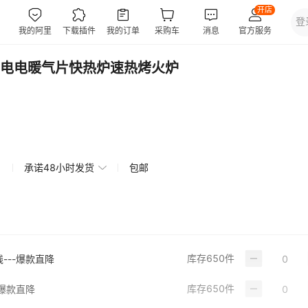
电电暖气片快热炉速热烤火炉
承诺48小时发货
包邮
库存
650
件
---爆款直降
库存
650
件
-爆款直降