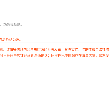
、功效或功能。
商品价格为准。
价格、详情等信息内容系由店铺经营者发布，其真实性、准确性和合法性
过阿里旺旺与店铺经营者沟通确认；阿里巴巴中国站存在海量店铺，如您