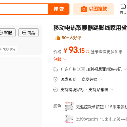
移动电热取暖器踢脚线家用省
客服
商品
50+人好评
93
100.0%
.
15
率
¥
价格
登录查看更多优惠
起
包邮
广东广州
送至
加利福尼亚州洛杉矶
晚发即赔
晚发必赔
支持跨境贴标
支持贴箱唛
颜色
无温控款单按钮1.15米电源线
温控常规款1.15米电源线--