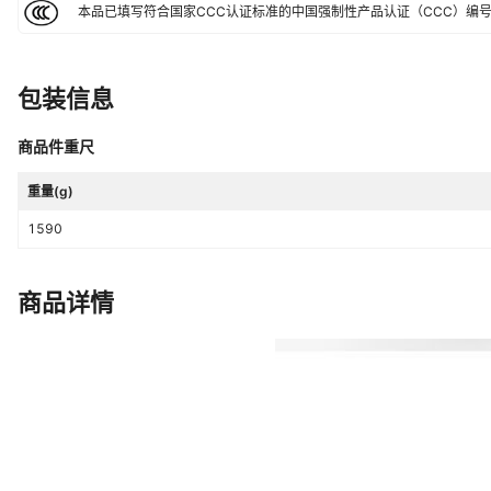
净重(含底座)
默认项
本品已填写符合国家CCC认证标准的中国强制性产品认证（CCC）编
电源方式
直流电
生产企业
默认项
包装信息
风速档位
见详情
商品件重尺
重量(g)
1590
商品详情