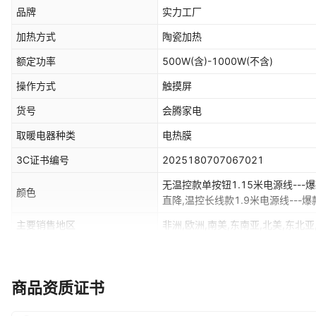
品牌
实力工厂
加热方式
陶瓷加热
额定功率
500W(含)-1000W(不含)
操作方式
触摸屏
货号
会腾家电
取暖电器种类
电热膜
3C证书编号
2025180707067021
无温控款单按钮1.15米电源线---爆
颜色
直降,温控长线款1.9米电源线---
主要销售地区
非洲,欧洲,南美,东南亚,北美,东北亚
是否跨境出口专供货源
是
认证类型
见详情
商品资质证书
噪音
45-50dB(含)