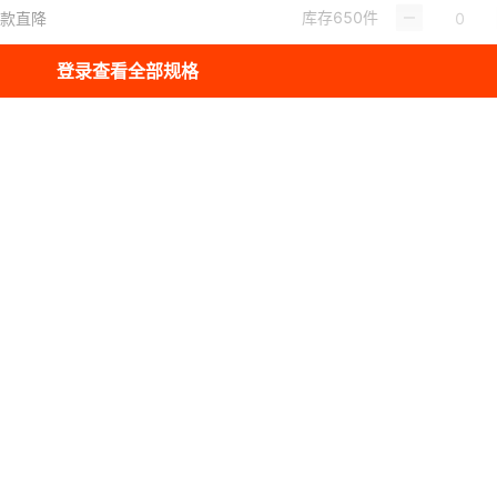
库存
650
件
爆款直降
登录查看全部规格