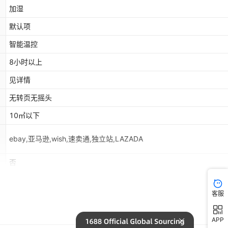
加湿
默认项
智能温控
8小时以上
见详情
无转页无摇头
10㎡以下
ebay,亚马逊,wish,速卖通,独立站,LAZADA
否
否
客服
见详情
默认项
APP