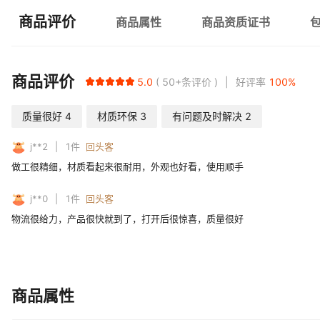
商品评价
商品属性
商品资质证书
商品评价
5.0
50+
条评价
好评率
100
%
质量很好
4
材质环保
3
有问题及时解决
2
j**2
1
件
回头客
做工很精细，材质看起来很耐用，外观也好看，使用顺手
j**0
1
件
回头客
物流很给力，产品很快就到了，打开后很惊喜，质量很好
商品属性