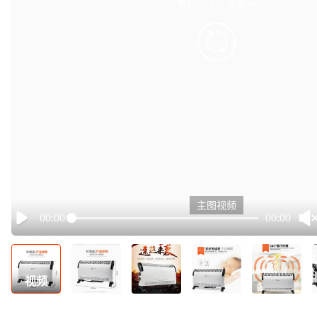
有点小卡，请重试
retry
主图视频
00:00
00:00
Play
视频