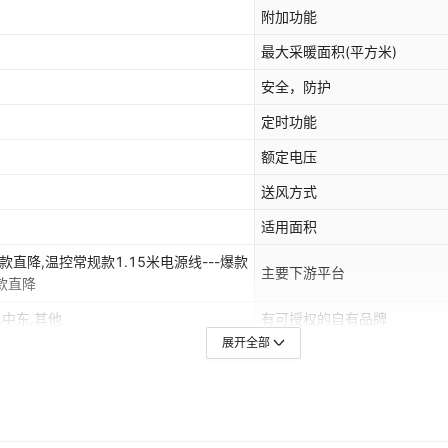
附加功能
最大采暖面积(平方米)
安全，防护
定时功能
额定电压
送风方式
适用面积
款直降,温控常规款1.15米电源线---爆款
主要下游平台
爆款直降
,中东,其他
有可授权的自有品牌
展开全部
是否专利货源
外壳工艺
电源线长