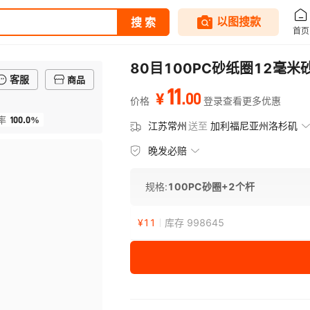
80目100PC砂纸圈12毫米
客服
商品
11
.
00
¥
价格
登录查看更多优惠
100.0%
率
江苏常州
送至
加利福尼亚州洛杉矶
晚发必赔
规格:
100PC砂圈+2个杆
¥
11
库存 998645