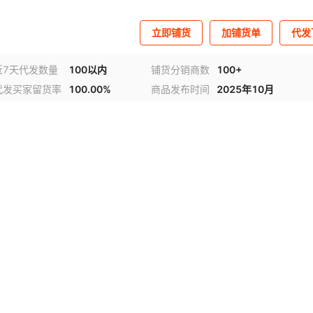
立即铺货
加铺货单
代发
近7天代发数量
100以内
铺货分销商数
100+
代发买家留货率
100.00%
商品发布时间
2025年10月