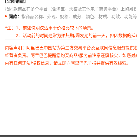
【全网销量】
指同款商品在多个平台（含淘宝、天猫及其他电子商务平台）上的累
同款：
指商品名称、外观、规格、成分、颜色、材质、功效、功能等
*注：
1、前述说明仅适用于价格比较下的场景。
2、活动前的时间通常为预热期/爆发期的前一天，但因数据的
内容声明：阿里巴巴中国站为第三方交易平台及互联网信息服务提供
经营者负责。阿里巴巴提醒您购买商品/服务前注意谨慎核实，如您对
内有任何违法/侵权信息，请立即向阿里巴巴举报并提供有效线索。