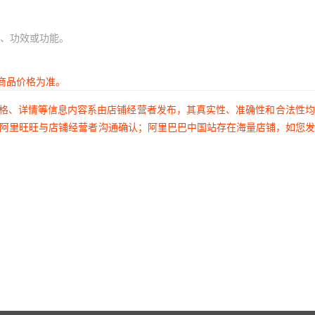
、功效或功能。
商品价格为准。
价格、详情等信息内容系由店铺经营者发布，其真实性、准确性和合法性
过阿里旺旺与店铺经营者沟通确认；阿里巴巴中国站存在海量店铺，如您