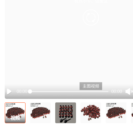
有点小卡，请重试
retry
主图视频
00:00
00:00
Play
视频