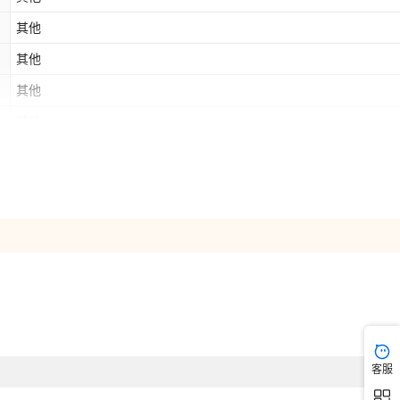
控制箱变压器 （下单
项
默认项
¥
57.7
1000
其他
前需先询问客服）
其他
宇垒5位按钮 （适用
项
默认项
¥
31.34
1000
于500型）
其他
其他
宇垒5位按钮带锁
项
默认项
¥
32.1
1000
（适用于200型）
其他
宇垒3位按钮 （适用
其他
项
默认项
¥
32.1
1000
于009型）
其他
其他
客服