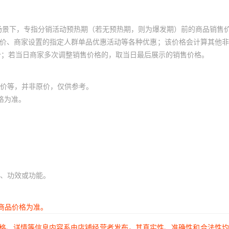
场景下，专指分销活动预热期（若无预热期，则为爆发期）前的商品销售
员价、商家设置的指定人群单品优惠活动等各种优惠；该价格会计算其他
价；若当日商家多次调整销售价格的，取当日最后展示的销售价格。
价等，并非原价，仅供参考。
格为准。
、功效或功能。
商品价格为准。
价格、详情等信息内容系由店铺经营者发布，其真实性、准确性和合法性