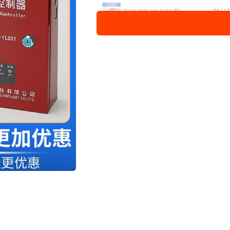
控制箱变压器 （下单前需先询问
宇垒5位按
FJK-SD-YL500型
默认
FJK-SD-YL500型
默认
（不带按钮）
FJK-SF-YL200型
默认
1000KG-2000KG
智能电动卷帘门控制
默认
器 （不带备电）
FJK-SD-YL300型 1
默认
吨-2吨
FJK-SD-YL009型
默认
FJK-SD-YL018型
默认
FJK-SD-YL181型
默认