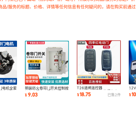
商品/服务的标题、价格、详情等任何信息有任何疑问的，请在购买前通
T26道闸遥控器
12
门电机全套
明装防火卷帘门开关控制按
BaishengT19平移门车库
控
遥控升降机
钮车库门电动门卷闸门开关
18.75
1
9.03
¥
¥
¥
已售
2
件
伸缩门学习遥控433
锁
盒带按钮锁芯