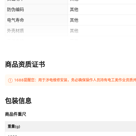
防伪编码
其他
电气寿命
其他
外壳材质
其他
系统支持
苹果homekit
防护等级
其他
标准类型
多国通用
商品资质证书
开关类型
扫码控制
1688提醒您：用于涉电维修安装，务必确保操作人员持有电工类作业资质
是否专供外贸
否
产品系列
其他
包装信息
商品件重尺
重量(g)