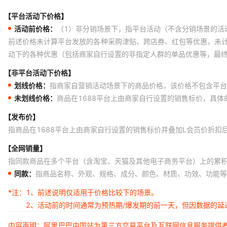
【平台活动下价格】
活动前价格：
（1）非分销场景下，指平台活动（不含分销场景的活
前述价格未计算平台发放的各种采购津贴、跨店券、红包等优惠，未
动下的各种优惠（包括商家自行设置的非指定人群的单品优惠等，最
【非平台活动下价格】
划线价格：
指商家自营销活动场景下的商品价格，该价格不包含平台
未划线价格：
商品在1688平台上由商家自行设置的销售标价，具
【发布价】
指商品在1688平台上由商家自行设置的销售标价并叠加L会员价折扣
【全网销量】
指同款商品在多个平台（含淘宝、天猫及其他电子商务平台）上的累
同款：
指商品名称、外观、规格、成分、颜色、材质、功效、功能等
*注：
1、前述说明仅适用于价格比较下的场景。
2、活动前的时间通常为预热期/爆发期的前一天，但因数据的
内容声明：阿里巴巴中国站为第三方交易平台及互联网信息服务提供