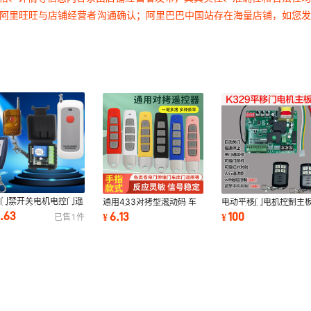
过阿里旺旺与店铺经营者沟通确认；阿里巴巴中国站存在海量店铺，如您
V门禁开关电机电控门遥
通用433对拷型滚动码 车
电动平移门电机控制主
器新款无线继电器点动自
库门遥控器 翻板门遥控器
K329线路板通用型WIF
0.63
6.13
100
¥
¥
已售
1
件
互锁延时
电动门拷贝钥匙
牙手机远程涂鸦