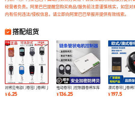
经营者负责。阿里巴巴提醒您购买商品/服务前注意谨慎核实，如您对
内有任何违法/侵权信息，请立即向阿里巴巴举报并提供有效线索。
搭配组货
对拷贝电动门卷帘门卷闸门
电动卷帘门控制器卷闸车库
澳式卷帘门卷闸
伸缩门钥匙车库门遥控器手
门遥控外挂链条管状电机控
自动车库门电动
6.25
136.25
197.5
¥
¥
¥
柄433/315
制盒全套通用
马达控制器