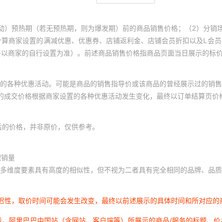
动）预热期（若无预热期，则为爆发期）前的商品销售价格；（2）分销
计算商家设置的满减优惠、优惠券、店铺返利金、店铺会员折扣以及L会
终以商家的自行设置为准）。前述商品销售价格指商品页面当日展示的标
的各种优惠活动。可能是商品的销售指导价或该商品的曾经展示过的销售
体的成交价格根据商家设置的各种优惠活动发生变化，最终以订单结算页价
后的价格，并非原价，仅供参考。
积销量
多维度要素具有高度的相似性，但不视为二者具有完全相同的品牌、品质
延迟性，取价时间可能会发生改变，最终以前述展示的具体时间和所对应的
者，阿里巴巴中国站（含网站、客户端等）所展示的商品/服务的标题、