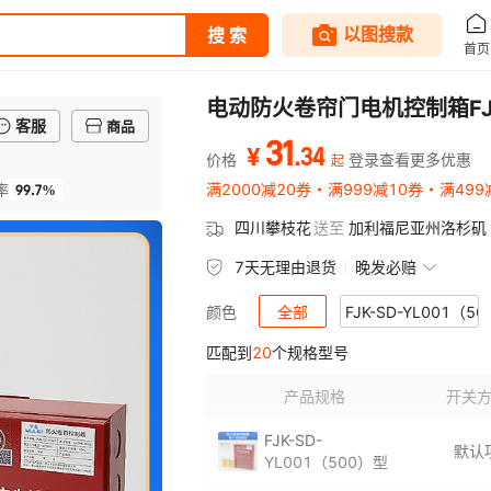
电动防火卷帘门电机控制箱FJK
客服
商品
31
.
34
¥
价格
登录查看更多优惠
起
99.7%
满2000减20券
满999减10券
满499
率
四川攀枝花
送至
加利福尼亚州洛杉矶
7天无理由退货
晚发必赔
全部
FJK-SD-YL001（5
颜色
匹配到
20
个规格型号
智能电动卷帘门控制器 （不带备
FJK-SD-
产品规格
开关
FJK-SD-YL181型
活动挡烟垂壁
FJK-SD-
活动挡烟垂壁控制器整套 YCB-K-A
活动挡烟垂壁
默认
YL001（500）型