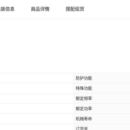
包装信息
商品详情
搭配组货
活动挡烟垂壁控制器
默认
（配套组合） YCB-
K-220/12-YL
活动挡烟垂壁控制器
默认
YCB-K-220/12-YL
活动挡烟垂壁控制器
默认
驱动装置 YCB-Q50-
220-YL
活动挡烟垂壁控制器
默认
整套 YCB-K-AC/DC-
12V
防护功能
活动挡烟垂壁控制器
默认
YCB-K-AC/DC-12V
特殊功能
额定频率
防火卷帘控制箱电池
默认
额定功率
控制箱主板 需同型号
机械寿命
默认
才可更换
订货号