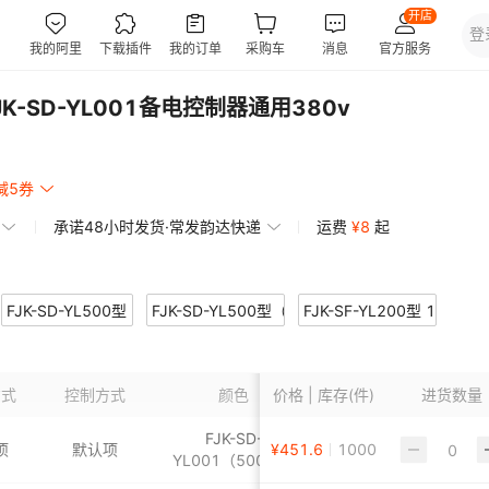
-SD-YL001备电控制器通用380v
减5券
承诺48小时发货·常发韵达快递
运费
¥
8
起
00）型
FJK-SD-YL500型
FJK-SD-YL500型（不带按钮）
FJK-SF-YL200型 1000KG
电）
YL300型 1吨-2吨
FJK-SD-YL009型
FJK-SD-YL018型
方式
控制方式
颜色
价格 | 库存(件)
进货数量
控制器（配套组合） YCB-K-220/12-YL
活动挡烟垂壁控制器 YCB-K-220/12-YL
活动挡烟垂壁控制器驱动装置 YCB-Q50-
FJK-SD-
C/DC-12V
控制器YCB-K-AC/DC-12V
防火卷帘控制箱电池
控制箱主板 需同型号才可更换
项
默认项
¥
451.6
1000
YL001（500）型