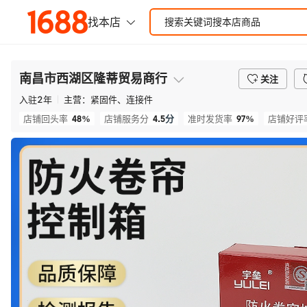
南昌市西湖区隆蒂贸易商行
关注
入驻
2
年
主营：
紧固件、连接件
48%
4.5
分
97%
店铺回头率
店铺服务分
准时发货率
店铺好评