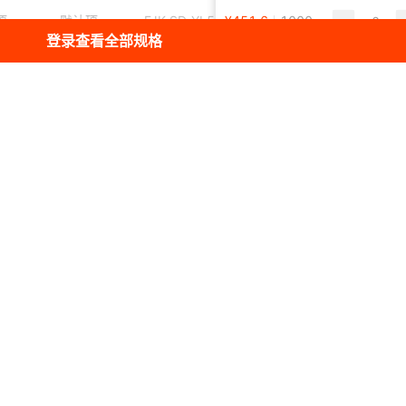
客服）
钮 （适用于500型）
宇垒5位按钮带锁 （适用于200型）
宇垒3位按钮 （适用于009型）
项
默认项
FJK-SD-YL500型
¥
451.6
1000
登录查看全部规格
FJK-SD-YL500型
项
默认项
¥
430.9
1000
（不带按钮）
FJK-SF-YL200型
项
默认项
¥
462.4
1000
1000KG-2000KG
智能电动卷帘门控制
项
默认项
¥
242.7
1000
器 （不带备电）
FJK-SD-YL300型 1
项
默认项
¥
462.4
1000
吨-2吨
项
默认项
FJK-SD-YL009型
¥
440.7
1000
项
默认项
FJK-SD-YL018型
¥
427.6
1000
项
默认项
FJK-SD-YL181型
¥
412.3
1000