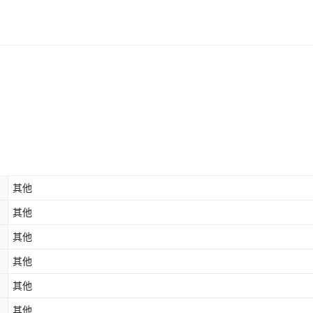
活动挡烟垂壁控制器
项
默认项
¥
794.3
1000
（配套组合） YCB-
K-220/12-YL
活动挡烟垂壁控制器
项
默认项
¥
473.3
1000
YCB-K-220/12-YL
活动挡烟垂壁控制器
项
默认项
¥
364.5
1000
驱动装置 YCB-Q50-
220-YL
活动挡烟垂壁控制器
项
默认项
¥
794.3
1000
整套 YCB-K-AC/DC-
12V
其他
活动挡烟垂壁控制器
项
默认项
¥
473.3
1000
YCB-K-AC/DC-12V
其他
其他
项
默认项
防火卷帘控制箱电池
¥
51.4
1000
其他
控制箱主板 需同型号
其他
项
默认项
¥
254.6
1000
才可更换
其他