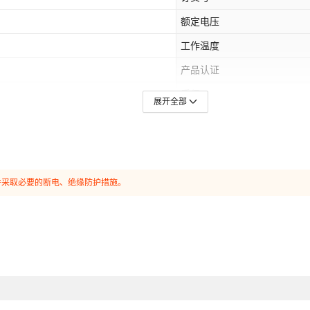
控制箱变压器 （下单
默认
额定电压
前需先询问客服）
工作温度
宇垒5位按钮 （适用
默认
于500型）
产品认证
宇垒5位按钮带锁
质保
默认
展开全部
（适用于200型）
wifi类型
宇垒3位按钮 （适用
线芯材质
默认
于009型）
额定电流
并采取必要的断电、绝缘防护措施。
3C额定电压范围