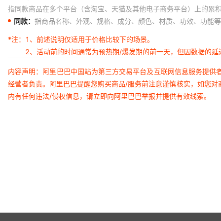
指同款商品在多个平台（含淘宝、天猫及其他电子商务平台）上的累
红色
Xperia 5 II{防水纹}
同款：
指商品名称、外观、规格、成分、颜色、材质、功效、功能等
红色
Xperia 10V 2023{防水纹}
*注：
1、前述说明仅适用于价格比较下的场景。
红色
Xperia 1V 2023{防水纹}
2、活动前的时间通常为预热期/爆发期的前一天，但因数据的
红色
Xperia 5 IV{防水纹}
内容声明：阿里巴巴中国站为第三方交易平台及互联网信息服务提供
红色
Xperia 10 IV{防水纹}
经营者负责。阿里巴巴提醒您购买商品/服务前注意谨慎核实，如您对
内有任何违法/侵权信息，请立即向阿里巴巴举报并提供有效线索。
红色
1 IV{防水纹}
红色
XPERIA 5 III{防水纹}
红色
XPERIA 10 III{防水纹}
红色
XPERIA 1 III{防水纹}
红色
XPERIA 10 II{防水纹}
红色
XPERIA 1 II{防水纹}
红色
XPERIA C3{防水纹}
红色
S6313{防水纹]{外光面内磨砂}