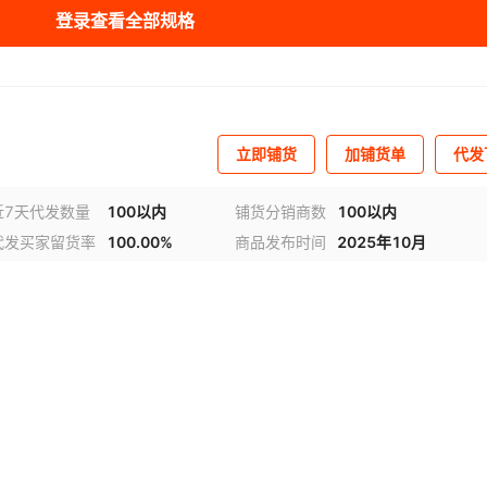
库存
15000
个
登录查看全部规格
库存
15000
个
库存
15000
个
库存
15000
个
立即铺货
加铺货单
代发
库存
15000
个
近7天代发数量
100以内
铺货分销商数
100以内
库存
15000
个
代发买家留货率
100.00%
商品发布时间
2025年10月
库存
15000
个
库存
15000
个
库存
15000
个
库存
15000
个
库存
15000
个
库存
15000
个