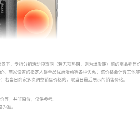
2.50
450
30
2.50
450
30
2.50
450
30
2.50
450
30
2.50
450
30
2.50
450
30
场景下，专指分销活动预热期（若无预热期，则为爆发期）前的商品销售
2.50
450
30
员价、商家设置的指定人群单品优惠活动等各种优惠；该价格会计算其他
价；若当日商家多次调整销售价格的，取当日最后展示的销售价格。
2.50
450
30
2.50
450
30
价等，并非原价，仅供参考。
2.50
450
30
格为准。
2.50
450
30
2.50
450
30
2.50
450
30