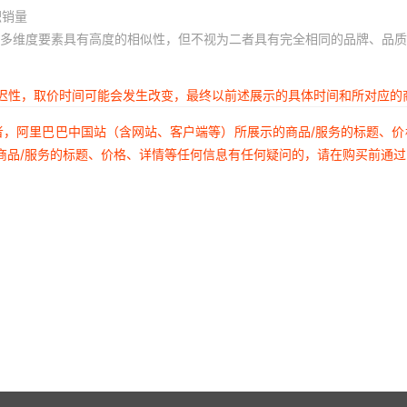
积销量
18
10
多维度要素具有高度的相似性，但不视为二者具有完全相同的品牌、品质
18
10
18
10
延迟性，取价时间可能会发生改变，最终以前述展示的具体时间和所对应的
18
10
者，阿里巴巴中国站（含网站、客户端等）所展示的商品/服务的标题、
18
10
商品/服务的标题、价格、详情等任何信息有任何疑问的，请在购买前通
18
10
18
10
18
10
18
10
18
10
18
10
18
10
18
10