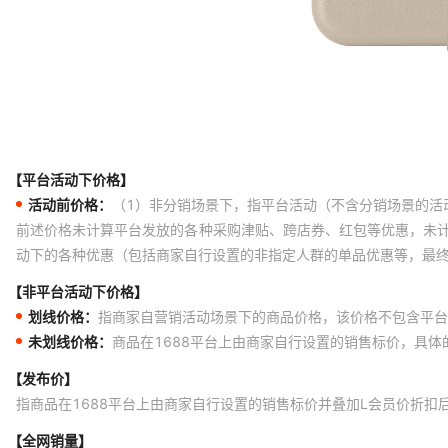
蓝色
XPERIA 10 III{防水纹}
蓝色
XPERIA 1 III{防水纹}
蓝色
XPERIA 10 II{防水纹}
蓝色
XPERIA 1 II{防水纹}
蓝色
XPERIA C3{防水纹}
【平台活动下价格】
蓝色
S6313{防水纹]{外光面内磨砂}
活动前价格：
（1）非分销场景下，指平台活动（不含分销场景的活
蓝色
S36H {防水纹]{外光面内磨砂}
前述价格未计算平台发放的各种采购津贴、跨店券、红包等优惠，未
动下的各种优惠（包括商家自行设置的非指定人群的单品优惠等，最
蓝色
M36H {防水纹]{外光面内磨砂}
【非平台活动下价格】
蓝色
M35H {防水纹]{外光面内磨砂}
划线价格：
指商家自营销活动场景下的商品价格，该价格不包含平台
红色
Xperia 5 VI{防水纹}
未划线价格：
商品在1688平台上由商家自行设置的销售标价，具
红色
Xperia 10 7代 2025{防水纹}
【发布价】
红色
Xperia 1 VI{防水纹}
指商品在1688平台上由商家自行设置的销售标价并叠加L会员价折扣
红色
Xperia 5V{防水纹}
【全网销量】