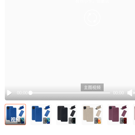
有点小卡，请重试
retry
主图视频
00:00
00:00
Play
视频