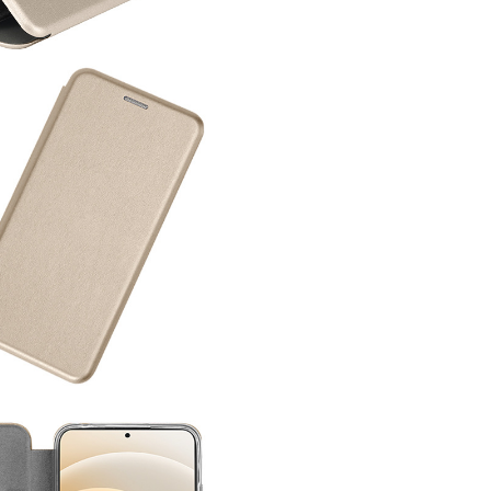
2.50
450
30
2.50
450
30
2.50
450
30
2.50
450
30
2.50
450
30
2.50
450
30
2.50
450
30
2.50
450
30
2.50
450
30
2.50
450
30
2.50
450
30
2.50
450
30
2.50
450
30