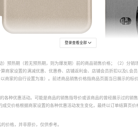
18
10
18
10
18
10
18
10
登录查看全部
18
10
18
10
动）预热期（若无预热期，则为爆发期）前的商品销售价格；（2）分销
18
10
计算商家设置的满减优惠、优惠券、店铺返利金、店铺会员折扣以及L会
终以商家的自行设置为准）。前述商品销售价格指商品页面当日展示的标
18
10
18
10
的各种优惠活动。可能是商品的销售指导价或该商品的曾经展示过的销售
18
10
体的成交价格根据商家设置的各种优惠活动发生变化，最终以订单结算页价
18
10
18
10
后的价格，并非原价，仅供参考。
18
10