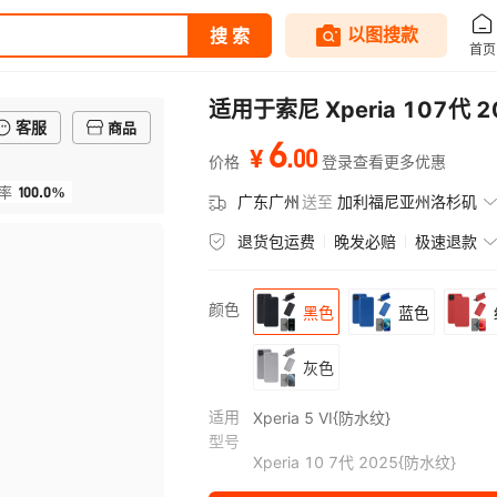
适用于索尼 Xperia 107代 
客服
商品
6
.
00
¥
价格
登录查看更多优惠
100.0%
率
广东广州
送至
加利福尼亚州洛杉矶
退货包运费
晚发必赔
极速退款
颜色
黑色
蓝色
灰色
适用
Xperia 5 VI{防水纹}
型号
Xperia 10 7代 2025{防水纹}