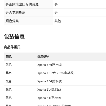
纹},Xperia 1V 2023{防水纹},Xperi
是否跨境出口专供货源
是
IV{防水纹},XPERIA 5 III{防水纹},XP
纹},XPERIA 10 II{防水纹},XPERIA
是否专利货源
是
纹},S6313{防水纹]{外光面内磨砂}
颜色分类
其他
{防水纹]{外光面内磨砂},M35H {
包装信息
商品件重尺
颜色
适用型号
黑色
Xperia 5 VI{防水纹}
黑色
Xperia 10 7代 2025{防水纹}
黑色
Xperia 1 VI{防水纹}
黑色
Xperia 5V{防水纹}
黑色
Xperia 5 II{防水纹}