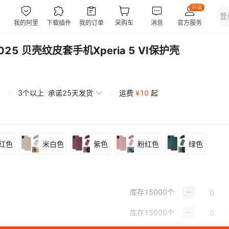
2025 贝壳纹皮套手机Xperia 5 VI保护壳
3个以上
承诺25天发货
运费
¥
10
起
红色
米白色
紫色
粉红色
绿色
库存
15000
个
库存
15000
个