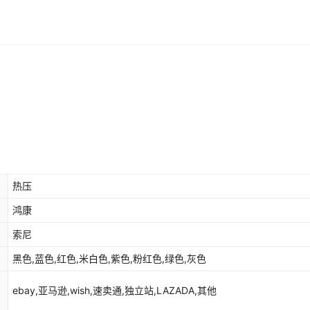
库存
15000
个
库存
15000
个
库存
15000
个
库存
15000
个
库存
15000
个
库存
15000
个
热压
鸿康
索尼
黑色,蓝色,红色,米白色,紫色,粉红色,绿色,灰色
ebay,亚马逊,wish,速卖通,独立站,LAZADA,其他