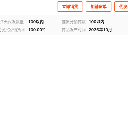
立即铺货
加铺货单
代发
近7天代发数量
100以内
铺货分销商数
100以内
代发买家留货率
100.00%
商品发布时间
2025年10月