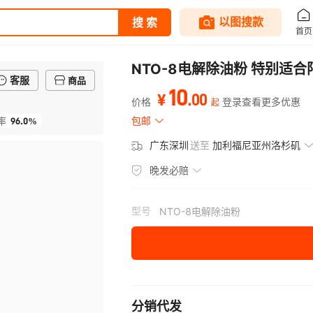
NTO-8电解除油粉 特别适
客服
商品
10
.
00
¥
价格
登录查看更多优惠
起
96.0%
包邮
率
广东深圳
送至
加利福尼亚州洛杉矶
晚发必赔
型号
NTO-8电解除油粉
分销代发