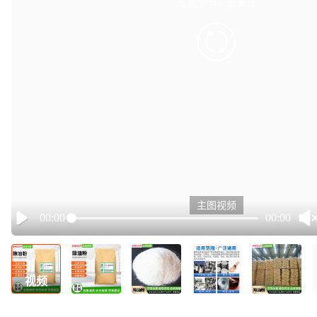
有点小卡，请重试
retry
主图视频
00:00
00:00
Play
视频