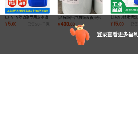
LJ-919除垢剂专用去水垢
甘奈98除垢清洗
[涤特纯]电气机械设备带电
清除剂冷却塔管道换热器工
却水系统除垢除
清洗剂/涤特纯电气设备专
5
15
400
¥
.
00
¥
.
00
¥
.
00
已售
50+
千克
已售
业强力清洗剂
冷凝器清洗剂
用
登录查看更多福利