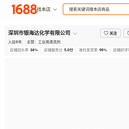
深圳市银海达化学有限公司
关注
入驻
6
年
主营：
工业用清洗剂
34%
5.0
分
90%
店铺回头率
店铺服务分
准时发货率
店铺好评