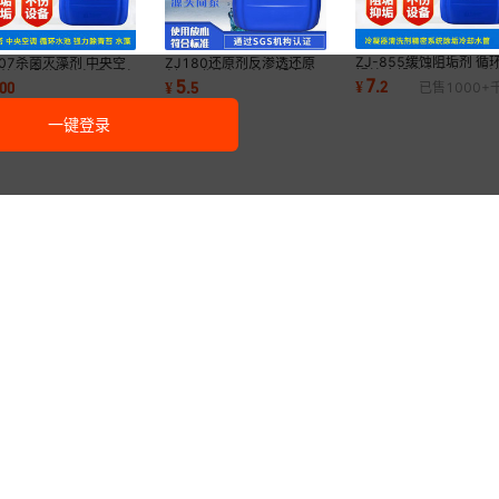
ZJ-855缓蚀阻垢剂 循
507杀菌灭藻剂 中央空
ZJ180还原剂反渗透还原
锅炉冷却塔中央空调反
系统冷却塔除藻剂景观池
剂RO膜纯净水处理设备净
7
5
¥
.
2
00
¥
.
5
已售
1000+
RO膜阻垢剂
杀菌灭藻剂
水机水处理还原剂
一键登录