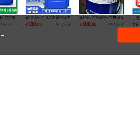
剂 锅炉冷
铝塑板户外清洗剂铝扣板室
涤特纯/涤特纯I/电气机械设
LJ
锈剂清洗剂
外墙雨迹水锈斑广告招牌陈
备清洗剂/20L桶装/ 涤特纯I
调
180
600
6
¥
.
00
¥
.
00
¥
.
100+
千克
已售
10+
桶
已售
10+
桶
年污垢清洁剂
清洗剂1025
水
~