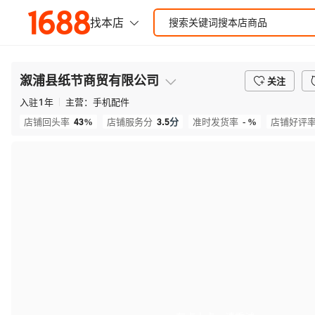
溆浦县纸节商贸有限公司
关注
入驻
1
年
主营：
手机配件
43%
3.5
分
- %
店铺回头率
店铺服务分
准时发货率
店铺好评