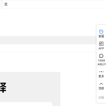
打理）双粉拼色
否
客服
APP
1688
AIBUY
更多
顶部
旧版