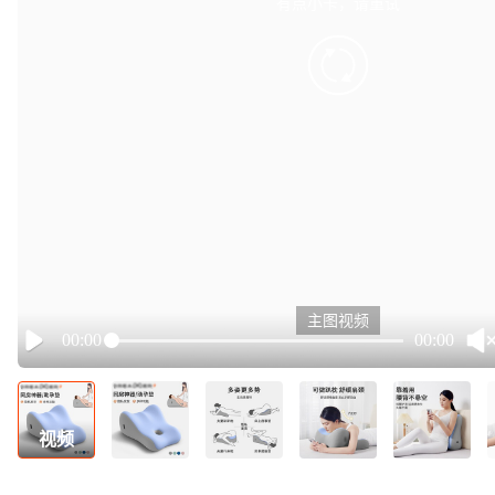
有点小卡，请重试
retry
主图视频
00:00
00:00
Play
视频