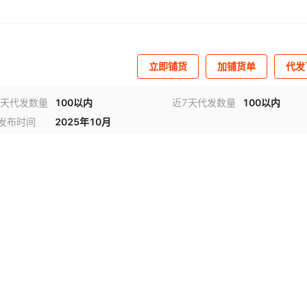
立即铺货
加铺货单
代发
0天代发数量
100以内
近7天代发数量
100以内
发布时间
2025年10月