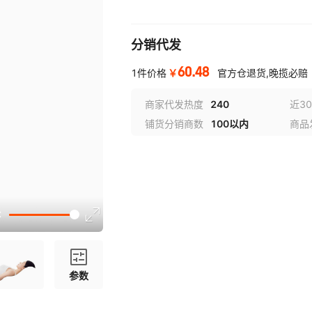
分销代发
60.48
￥
1件价格
官方仓退货,晚揽必赔
商家代发热度
240
近3
铺货分销商数
100以内
商品
参数