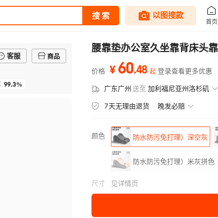
腰靠垫办公室久坐靠背床头靠
客服
商品
60
.
48
¥
价格
登录查看更多优惠
起
99.3%
率
广东广州
送至
加利福尼亚州洛杉矶
7天无理由退货
晚发必赔
颜色
防水防污免打理）深空灰
防水防污免打理）米灰拼色
尺寸
见详情页