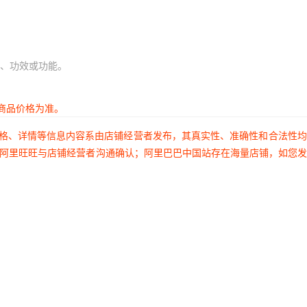
、功效或功能。
商品价格为准。
价格、详情等信息内容系由店铺经营者发布，其真实性、准确性和合法性
过阿里旺旺与店铺经营者沟通确认；阿里巴巴中国站存在海量店铺，如您