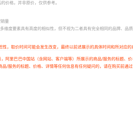
后的价格，并非原价，仅供参考。
积销量
多维度要素具有高度的相似性，但不视为二者具有完全相同的品牌、品质
延迟性，取价时间可能会发生改变，最终以前述展示的具体时间和所对应的
者，阿里巴巴中国站（含网站、客户端等）所展示的商品/服务的标题、
商品/服务的标题、价格、详情等任何信息有任何疑问的，请在购买前通