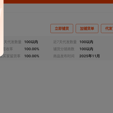
立即铺货
加铺货单
代发
30天代发数量
100以内
近7天代发数量
100以内
4h揽收率
100.00%
铺货分销商数
100以内
发买家留货率
100.00%
商品发布时间
2025年11月