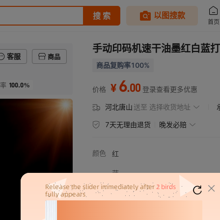
手动印码机速干油墨红白蓝打
客服
商品
商品复购率100%
6
100.0%
.
00
率
¥
价格
登录查看更多优惠
河北唐山
送至
选择收货地址
7天无理由退货
晚发必赔
颜色
红
蓝
白