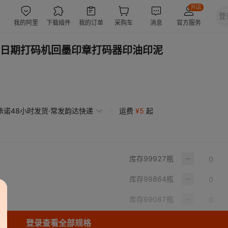
日期打码机回墨印章打码器印油印泥
承诺48小时发货·常发韵达快递
运费
¥
5
起
库存
99927
瓶
库存
99864
瓶
库存
99087
瓶
登录查看全部规格