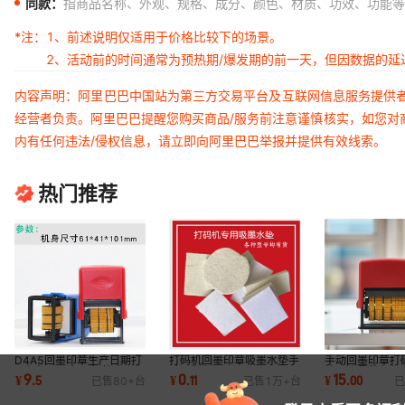
同款：
指商品名称、外观、规格、成分、颜色、材质、功效、功能等
*注：
1、前述说明仅适用于价格比较下的场景。
2、活动前的时间通常为预热期/爆发期的前一天，但因数据的
内容声明：阿里巴巴中国站为第三方交易平台及互联网信息服务提供
经营者负责。阿里巴巴提醒您购买商品/服务前注意谨慎核实，如您对
内有任何违法/侵权信息，请立即向阿里巴巴举报并提供有效线索。
热门推荐
D4A5回墨印章生产日期打
打码机回墨印章吸墨水垫手
手动回墨印章打
码机打码器印码机仿喷码机
动日期印码器AC123456
快干油墨移印机
9
0
15
¥
.
5
¥
.
11
¥
.
00
已售
80+
台
已售
1万+
台
已
印打标机刻字
型号条码手持式
码器塑料纸箱