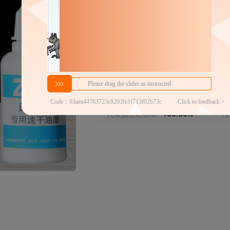
密文代发
6
￥
1件价格
官方仓退货
商家代发热度
158
近
48h揽收率
100.00%
2
代发品质达标率
100.00%
代