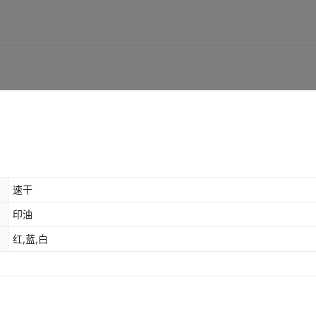
速干
印油
红,蓝,白