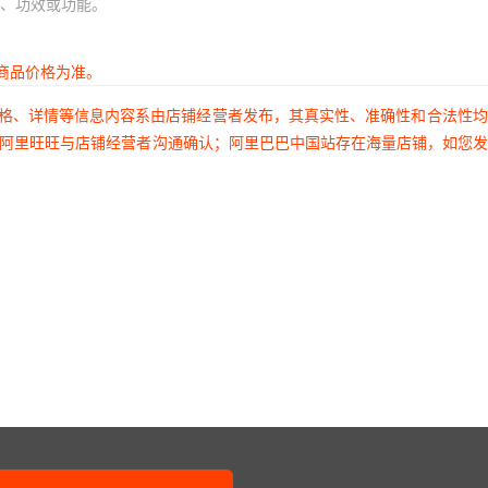
、功效或功能。
商品价格为准。
价格、详情等信息内容系由店铺经营者发布，其真实性、准确性和合法性
过阿里旺旺与店铺经营者沟通确认；阿里巴巴中国站存在海量店铺，如您