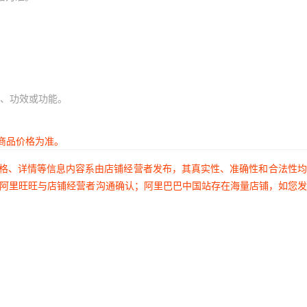
、功效或功能。
商品价格为准。
价格、详情等信息内容系由店铺经营者发布，其真实性、准确性和合法性
过阿里旺旺与店铺经营者沟通确认；阿里巴巴中国站存在海量店铺，如您