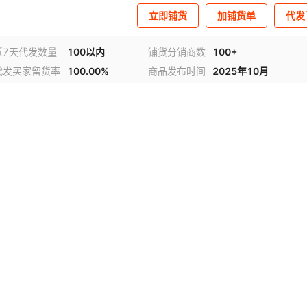
立即铺货
加铺货单
代发
近7天代发数量
100以内
铺货分销商数
100+
代发买家留货率
100.00%
商品发布时间
2025年10月