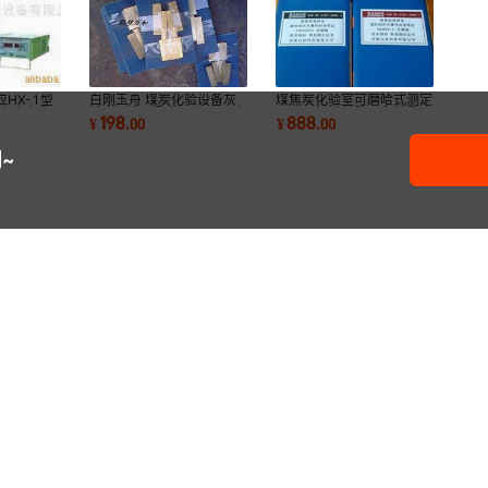
HX-1型
白刚玉舟 煤炭化验设备灰
煤焦炭化验室可磨哈式测定
煤炭冶金化
熔点测定仪配件 耐1600度
仪用无烟煤鹤壁万和热量仪
198
888
¥
.
00
¥
.
00
高精度
~