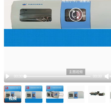
有点小卡，请重试
retry
主图视频
00:00
00:00
Play
视频