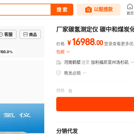
厂家碳氢测定仪 碳中和煤炭
客服
商品
16988
.
00
¥
价格
登录查看更多优
100.0%
包邮
河南鹤壁
送至
加利福尼亚州洛杉矶
晚发必赔
规格
台
分销代发