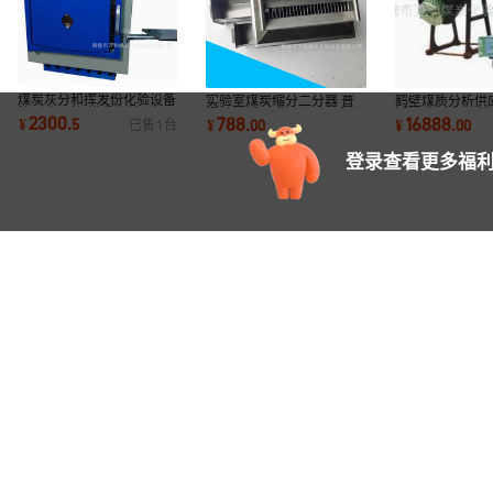
煤炭灰分和挥发份化验设备
实验室煤炭缩分二分器 普
鹤壁煤质分析供应
箱形高温炉 煤质分析仪智
通镀锌板开式二分器万和分
活性炭测定仪 
2300
788
16888
¥
.
5
¥
.
00
¥
.
00
已售
1
台
能一体马弗炉
析设备仪器
验室设备
登录查看更多福利