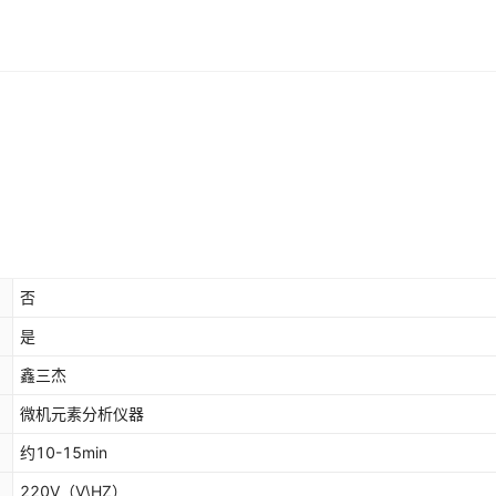
否
是
鑫三杰
微机元素分析仪器
约10-15min
220V
（V\HZ）