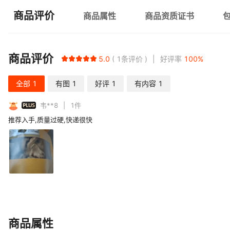
商品评价
商品属性
商品资质证书
商品评价
5.0
1
条评价
好评率
100
%
全部
1
有图
1
好评
1
有内容
1
PLUS
韦**8
1
件
推荐入手,质量过硬,快递很快
商品属性