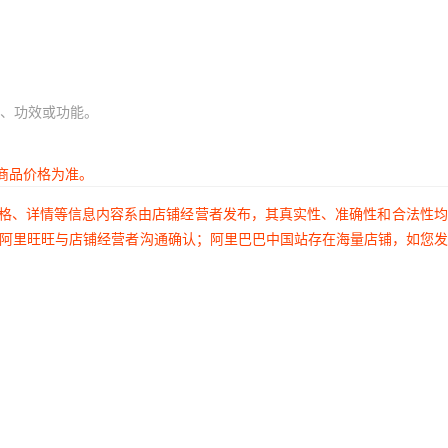
、功效或功能。
商品价格为准。
价格、详情等信息内容系由店铺经营者发布，其真实性、准确性和合法性
过阿里旺旺与店铺经营者沟通确认；阿里巴巴中国站存在海量店铺，如您