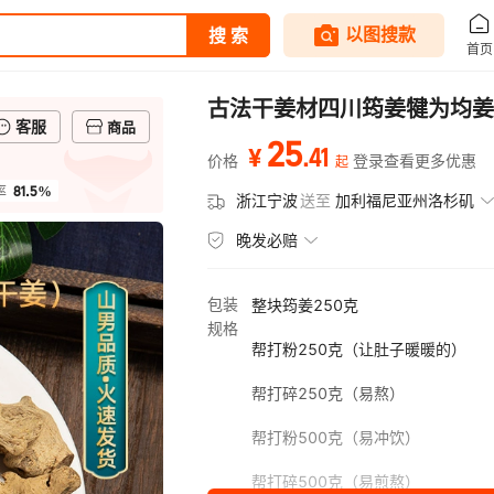
古法干姜材四川筠姜犍为均姜
客服
商品
25
.
41
¥
价格
登录查看更多优惠
起
81.5%
率
浙江宁波
送至
加利福尼亚州洛杉矶
晚发必赔
包装
整块筠姜250克
规格
帮打粉250克（让肚子暖暖的）
帮打碎250克（易熬）
帮打粉500克（易冲饮）
帮打碎500克（易煎熬）