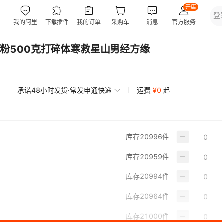
粉500克打碎体寒救星山男经方缘
承诺48小时发货·常发申通快递
运费
¥
0
起
库存
20996
件
库存
20959
件
库存
20994
件
库存
20964
件
库存
21000
件