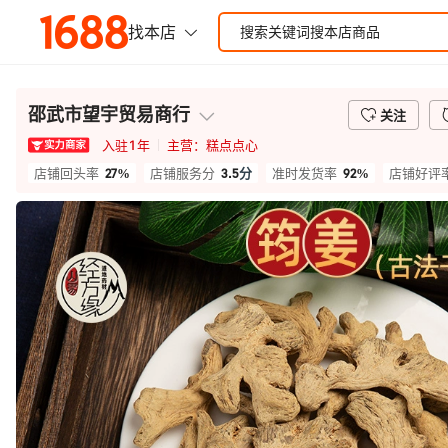
邵武市望宇贸易商行
关注
入驻
1
年
主营：
糕点点心
27%
3.5
分
92%
店铺回头率
店铺服务分
准时发货率
店铺好评