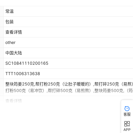
常温
包装
查看详情
other
中国大陆
SC10841110200165
TTT1006313638
整块筠姜250克,帮打粉250克（让肚子暖暖的）,帮打碎250克（易熬
打粉500克（易冲饮）,帮打碎500克（易煎熬）,整块筠姜500克,（
粉250克+古法红糖一瓶）
查看详情
客服
APP