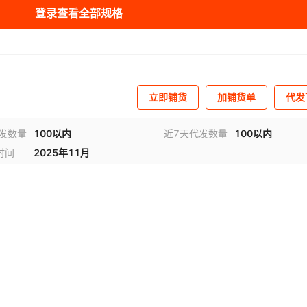
登录查看全部规格
库存
20998
件
库存
21000
件
立即铺货
加铺货单
代发
代发数量
100以内
近7天代发数量
100以内
时间
2025年11月