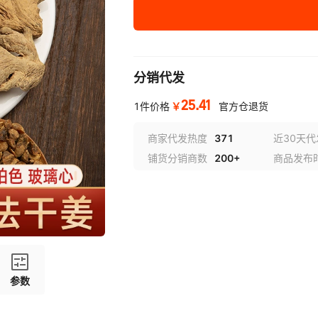
整块筠姜500克
（筠姜打粉250克+古法红糖一瓶）
分销代发
25.41
￥
1件价格
官方仓退货
商家代发热度
371
近30天
铺货分销商数
200+
商品发布
参数