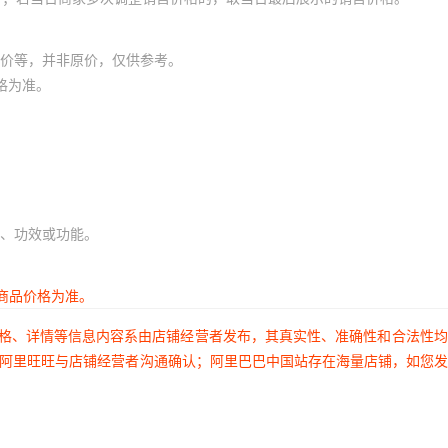
价等，并非原价，仅供参考。
格为准。
、功效或功能。
商品价格为准。
价格、详情等信息内容系由店铺经营者发布，其真实性、准确性和合法性
过阿里旺旺与店铺经营者沟通确认；阿里巴巴中国站存在海量店铺，如您