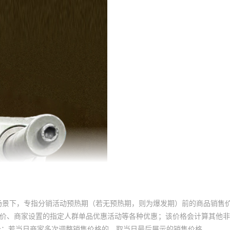
场景下，专指分销活动预热期（若无预热期，则为爆发期）前的商品销售
员价、商家设置的指定人群单品优惠活动等各种优惠；该价格会计算其他
价；若当日商家多次调整销售价格的，取当日最后展示的销售价格。