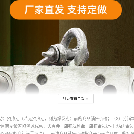
登录查看全部
动）预热期（若无预热期，则为爆发期）前的商品销售价格；（2）分销
计算商家设置的满减优惠、优惠券、店铺返利金、店铺会员折扣以及L会
终以商家的自行设置为准）。前述商品销售价格指商品页面当日展示的标