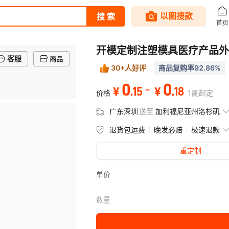
开模定制注塑模具医疗产品外
客服
商品
30+人好评
商品复购率92.86%
0
0
.
15
.
18
¥
¥
价格
1
副
起定
广东深圳
送至
加利福尼亚州洛杉矶
退货包运费
晚发必赔
极速退款
重定制
单价
数量