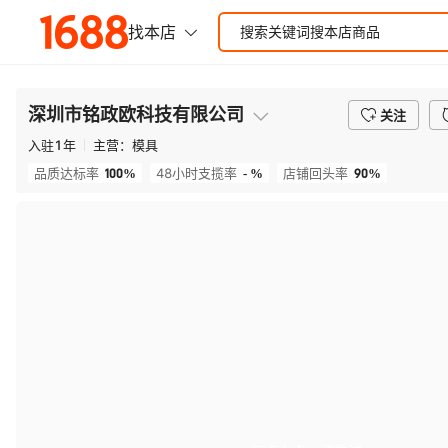
深圳市铭政欧科技有限公司
关注
入驻
1
年
主营：
模具
100%
- %
90%
品质达标率
48小时支揽率
店铺回头率