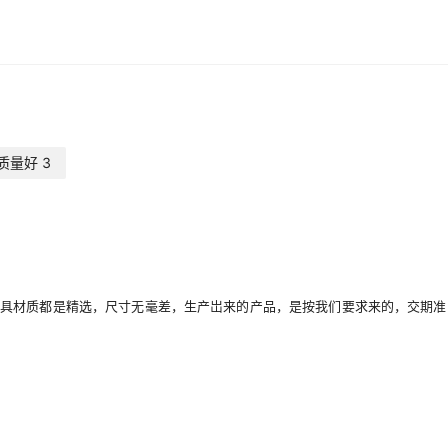
质量好
3
具材质都是精选，尺寸无毫差，生产岀来的产品，是按我们要求来的，交期准