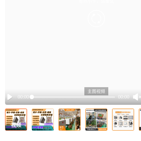
有点小卡，请重试
retry
主图视频
00:00
00:00
Play
视频