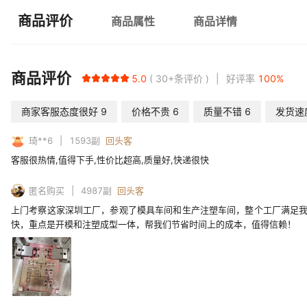
商品评价
商品属性
商品详情
商品评价
5.0
30+
条评价
好评率
100
%
商家客服态度很好
9
价格不贵
6
质量不错
6
发货速
琦**6
1593
副
回头客
客服很热情,值得下手,性价比超高,质量好,快递很快
匿名购买
4987
副
回头客
上门考察这家深圳工厂，参观了模具车间和生产注塑车间，整个工厂满足我
快，重点是开模和注塑成型一体，帮我们节省时间上的成本，值得信赖！