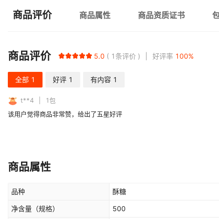
商品评价
商品属性
商品资质证书
商品评价
5.0
1
条评价
好评率
100
%
全部
1
好评
1
有内容
1
t**4
1
包
该用户觉得商品非常赞，给出了五星好评
商品属性
品种
酥糖
净含量（规格）
500