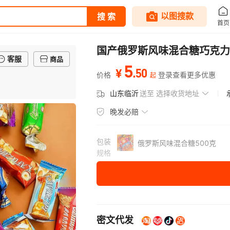
国产俄罗斯风味混合糖巧克力
客服
商品
5
.
50
¥
价格
登录查看更多优惠
起
山东临沂
送至
选择收货地址
晚发必赔
包装
俄罗斯风味混合糖500克
规格
密文代发