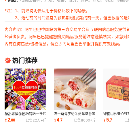
*注：
1、前述说明仅适用于价格比较下的场景。
2、活动前的时间通常为预热期/爆发期的前一天，但因数据的
内容声明：阿里巴巴中国站为第三方交易平台及互联网信息服务提供
经营者负责。阿里巴巴提醒您购买商品/服务前注意谨慎核实，如您对
内有任何违法/侵权信息，请立即向阿里巴巴举报并提供有效线索。
热门推荐
糖水果薄荷硬糖软糖一件代
冻干草莓羊奶芙蓝莓味芒果
铁棍山药夹心核
发酥糖榴莲椰子话梅巧克力
味奶香味抹茶味独立包装休
桃酥松软可口厂
2
4
5
¥
.
00
¥
.
7
¥
.
7
已售
22万+
斤
已售
8000+
斤
已
多彩糖批发
闲工厂直营
代发批发