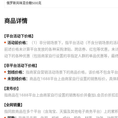
俄罗斯风味混合糖500克
商品详情
【平台活动下价格】
活动前价格：
（1）非分销场景下，指平台活动（不含分销场景的活
前述价格未计算平台发放的各种采购津贴、跨店券、红包等优惠，未
动下的各种优惠（包括商家自行设置的非指定人群的单品优惠等，最
【非平台活动下价格】
划线价格：
指商家自营销活动场景下的商品价格，该价格不包含平台
未划线价格：
商品在1688平台上由商家自行设置的销售标价，具
【发布价】
指商品在1688平台上由商家自行设置的销售标价并叠加L会员价折扣
【全网销量】
指同款商品在多个平台（含淘宝、天猫及其他电子商务平台）上的累
同款：
指商品名称、外观、规格、成分、颜色、材质、功效、功能等