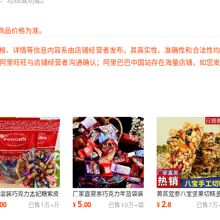
商品价格为准。
价格、详情等信息内容系由店铺经营者发布，其真实性、准确性和合法性
过阿里旺旺与店铺经营者沟通确认；阿里巴巴中国站存在海量店铺，如您
款混装巧克力太妃糖紫皮
厂家直营黑巧克力年货袋装
黄芪党参八宝坚果切糕
士力架糖果俄罗斯风味国
婚庆生日喜糖果夹心混合巧
坚果混搭独立包装休闲
5
2
00
¥
.
00
¥
.
8
已售
1万+
斤
已售
10万+
袋
已售
7万
零食批发
克力糖果批发
传统糕点代发