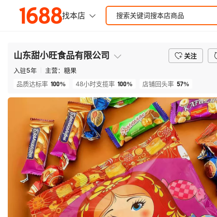
山东甜小旺食品有限公司
关注
入驻
5
年
主营：
糖果
100%
100%
57%
品质达标率
48小时支揽率
店铺回头率