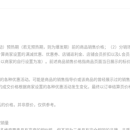
动）预热期（若无预热期，则为爆发期）前的商品销售价格；（2）分销
计算商家设置的满减优惠、优惠券、店铺返利金、店铺会员折扣以及L会
终以商家的自行设置为准）。前述商品销售价格指商品页面当日展示的标
的各种优惠活动。可能是商品的销售指导价或该商品的曾经展示过的销售
体的成交价格根据商家设置的各种优惠活动发生变化，最终以订单结算页价
后的价格，并非原价，仅供参考。
积销量
多维度要素具有高度的相似性，但不视为二者具有完全相同的品牌、品质