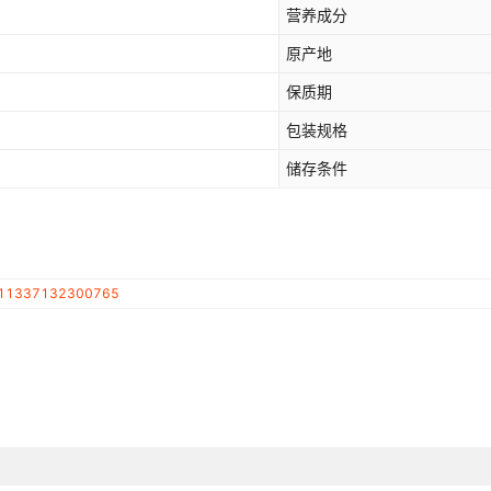
营养成分
原产地
保质期
包装规格
储存条件
11337132300765