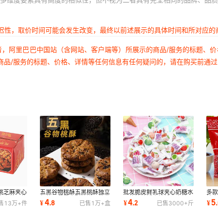
延迟性，取价时间可能会发生改变，最终以前述展示的具体时间和所对应的
者，阿里巴巴中国站（含网站、客户端等）所展示的商品/服务的标题、
商品/服务的标题、价格、详情等任何信息有任何疑问的，请在购买前通
桃芝麻夹心
五黑谷物桃酥五黑桃酥独立
批发脆皮鲜乳球夹心奶糖水
多
家直营一件
包装早餐零食酥性饼干批发
果软糖结婚喜糖婚庆喜糖一
糖
4
4
5
¥
.
8
¥
.
2
¥
.
售
13万+
件
已售
1万+
盒
已售
3000+
斤
一件代发
件代发
产