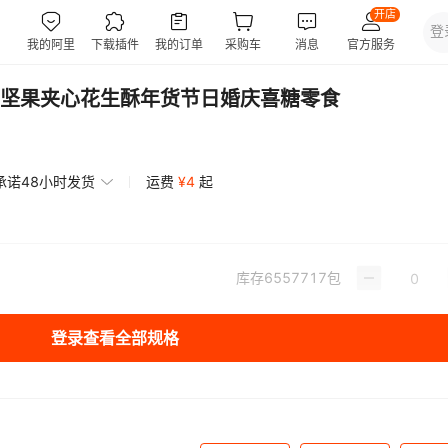
坚果夹心花生酥年货节日婚庆喜糖零食
承诺48小时发货
运费
¥
4
起
库存
6557717
包
登录查看全部规格