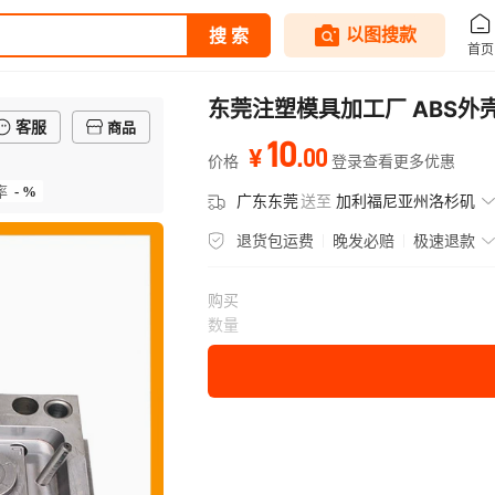
东莞注塑模具加工厂 ABS外
客服
商品
10
.
00
¥
价格
登录查看更多优惠
- %
率
广东东莞
送至
加利福尼亚州洛杉矶
退货包运费
晚发必赔
极速退款
购买
数量