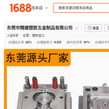
东莞市精建塑胶五金制品有限公司
关注
入驻
5
年
主营：
塑料加工
62%
4.0
分
67%
店铺回头率
店铺服务分
准时发货率
店铺好评