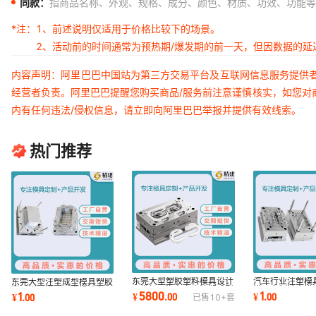
同款：
指商品名称、外观、规格、成分、颜色、材质、功效、功能等
*注：
1、前述说明仅适用于价格比较下的场景。
2、活动前的时间通常为预热期/爆发期的前一天，但因数据的
内容声明：阿里巴巴中国站为第三方交易平台及互联网信息服务提供
经营者负责。阿里巴巴提醒您购买商品/服务前注意谨慎核实，如您对
内有任何违法/侵权信息，请立即向阿里巴巴举报并提供有效线索。
热门推荐
东莞大型塑胶塑料模具设计
汽车行业注塑模
东莞大型注塑成型模具塑胶
开发加工汽车家电注塑成型
模具定制精密模
模具样品模具开发设计产品
5800
1
1
¥
.
00
¥
.
00
¥
.
00
已售
10+
套
定制模具工厂
欢迎来图来样
开模定制工厂