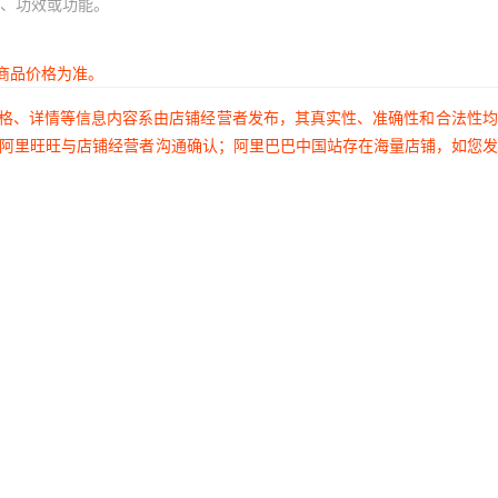
、功效或功能。
商品价格为准。
价格、详情等信息内容系由店铺经营者发布，其真实性、准确性和合法性
过阿里旺旺与店铺经营者沟通确认；阿里巴巴中国站存在海量店铺，如您