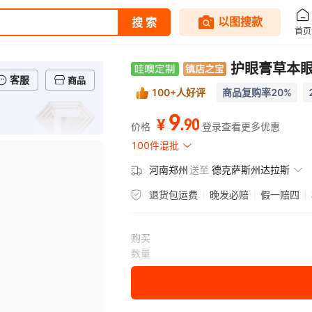
客服
商品
100+人好评
商品复购率20%
9
.
90
¥
价格
登录查看更多优惠
100件混批
河南郑州
送至
德克萨斯州达拉斯
退货包运费
晚发必赔
假一赔四
购买
数量