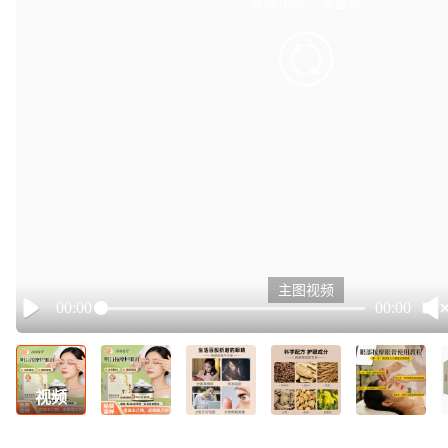
有点小卡，请重试
retry
主图视频
00:00
00:00
Play
视频