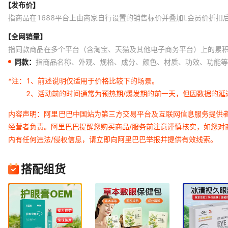
【发布价】
指商品在1688平台上由商家自行设置的销售标价并叠加L会员价折扣
【全网销量】
指同款商品在多个平台（含淘宝、天猫及其他电子商务平台）上的累
同款：
指商品名称、外观、规格、成分、颜色、材质、功效、功能等
*注：
1、前述说明仅适用于价格比较下的场景。
2、活动前的时间通常为预热期/爆发期的前一天，但因数据的
内容声明：阿里巴巴中国站为第三方交易平台及互联网信息服务提供
经营者负责。阿里巴巴提醒您购买商品/服务前注意谨慎核实，如您对
内有任何违法/侵权信息，请立即向阿里巴巴举报并提供有效线索。
搭配组货