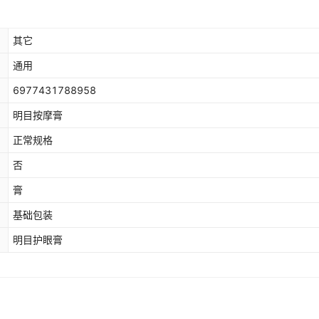
其它
通用
6977431788958
明目按摩膏
正常规格
否
膏
基础包装
明目护眼膏