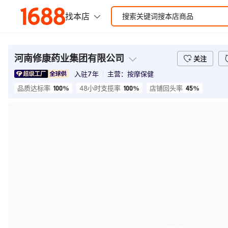
河南修康药业集团有限公司
关注
入驻
7
年
主营：
按摩保健
100%
100%
45%
品质达标率
48小时支揽率
店铺回头率