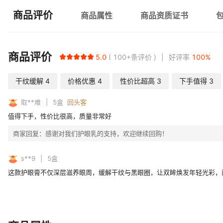
商品评价
商品属性
商品资质证书
商品评价
5.0
100+
条评价
好评率
100
%
干纹缓解
4
价格优惠
4
性价比超高
3
下手值得
3
取**难
5
盒
回头客
值得下手，性价比很高，质量非常好
商家回复：
感谢对我们护眼乳的支持，欢迎继续回购！
s**9
5
盒
这款护眼膏不仅深层滋养眼周，缓解干纹与黑眼圈，让双眸焕发年轻光彩，