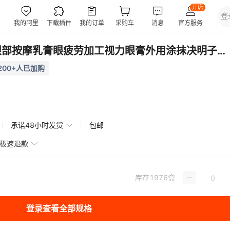
护眼膏草本眼部按摩乳膏眼疲劳加工视力眼膏外用涂抹决明子明目膏
200+人已加购
承诺48小时发货
包邮
极速退款
库存
1976
盒
登录查看全部规格