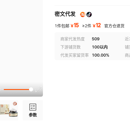
密文代发
15
12
￥
￥
1件包邮
≥2件
官方仓退货
商家代发热度
509
近
下游铺货数
100以内
铺
代发买家留货率
100.00%
商
参数