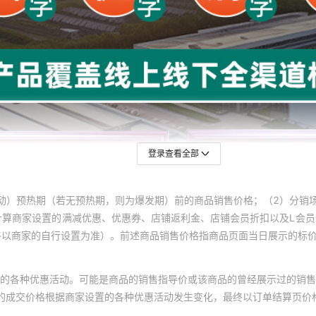
登录查看全部
动）预热期（若无预热期，则为爆发期）前的商品销售价格；（2）分销
计算商家设置的满减优惠、优惠券、店铺返利金、店铺会员折扣以及L会
终以商家的自行设置为准）。前述商品销售价格指商品页面当日展示的标
的各种优惠活动。可能是商品的销售指导价或该商品的曾经展示过的销售
体的成交价格根据商家设置的各种优惠活动发生变化，最终以订单结算页价