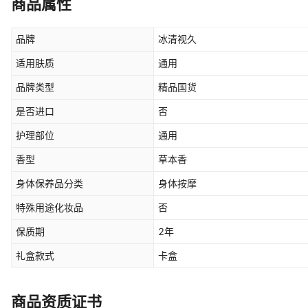
商品属性
品牌
冰清视久
适用肤质
通用
品牌类型
精品国货
是否进口
否
护理部位
通用
香型
草本香
身体保养品分类
身体按摩
特殊用途化妆品
否
保质期
2年
礼盒款式
卡盒
商品资质证书