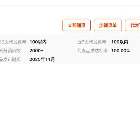
立即铺货
加铺货单
代发
30天代发数量
100以内
近7天代发数量
100以内
货分销商数
2000+
代发品质达标率
100.00%
品发布时间
2025年11月