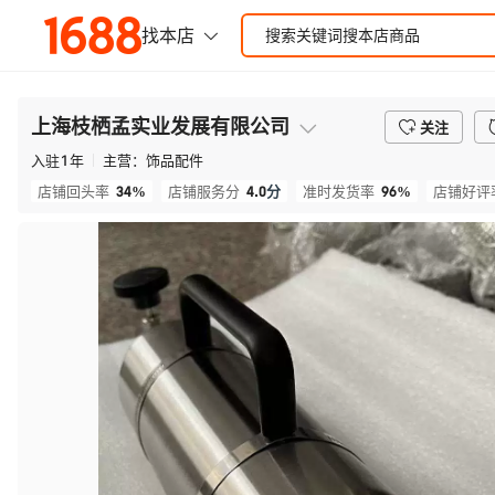
上海枝栖孟实业发展有限公司
关注
入驻
1
年
主营：
饰品配件
34%
4.0
分
96%
店铺回头率
店铺服务分
准时发货率
店铺好评