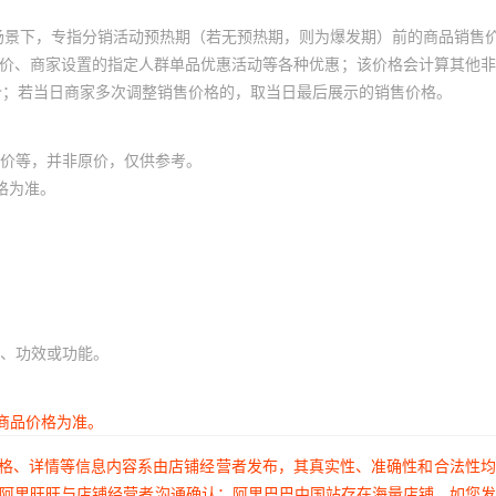
场景下，专指分销活动预热期（若无预热期，则为爆发期）前的商品销售
员价、商家设置的指定人群单品优惠活动等各种优惠；该价格会计算其他
价；若当日商家多次调整销售价格的，取当日最后展示的销售价格。
价等，并非原价，仅供参考。
格为准。
、功效或功能。
商品价格为准。
价格、详情等信息内容系由店铺经营者发布，其真实性、准确性和合法性
过阿里旺旺与店铺经营者沟通确认；阿里巴巴中国站存在海量店铺，如您