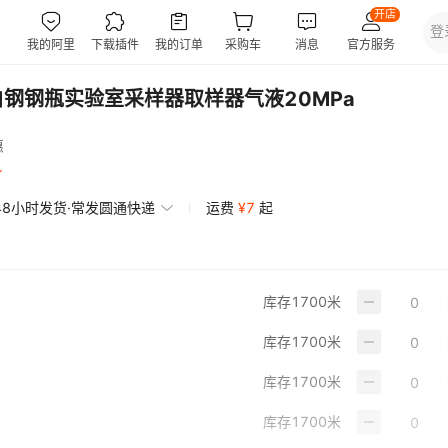
白钢钢瓶实验室采样器取样器气液20MPa
惠
48小时发货·常发圆通快递
运费
¥
7
起
库存
1700
米
库存
1700
米
库存
1700
米
库存
1700
米