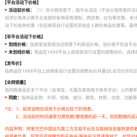
【平台活动下价格】
活动前价格：
（1）非分销场景下，指平台活动（不含分销场景的活
前述价格未计算平台发放的各种采购津贴、跨店券、红包等优惠，未
动下的各种优惠（包括商家自行设置的非指定人群的单品优惠等，最
【非平台活动下价格】
划线价格：
指商家自营销活动场景下的商品价格，该价格不包含平台
未划线价格：
商品在1688平台上由商家自行设置的销售标价，具
【发布价】
指商品在1688平台上由商家自行设置的销售标价并叠加L会员价折扣
【全网销量】
指同款商品在多个平台（含淘宝、天猫及其他电子商务平台）上的累
同款：
指商品名称、外观、规格、成分、颜色、材质、功效、功能等
*注：
1、前述说明仅适用于价格比较下的场景。
2、活动前的时间通常为预热期/爆发期的前一天，但因数据的
内容声明：阿里巴巴中国站为第三方交易平台及互联网信息服务提供
经营者负责。阿里巴巴提醒您购买商品/服务前注意谨慎核实，如您对