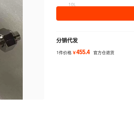
10L
15L
5000ml
分销代发
200ml
455.4
300ml
￥
1件价格
官方仓退货
400ml
500ml
1000ml
2000ml
25ml
1500ml