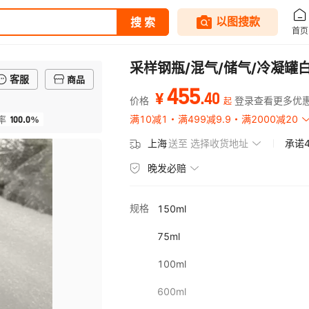
采样钢瓶/混气/储气/冷凝罐
客服
商品
455
.
40
¥
价格
登录查看更多优
起
100.0%
满10减1
满499减9.9
满2000减20
率
上海
送至
选择收货地址
承诺
晚发必赔
规格
150ml
75ml
100ml
600ml