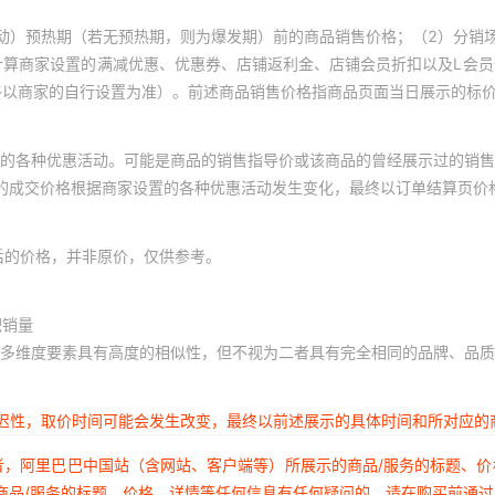
动）预热期（若无预热期，则为爆发期）前的商品销售价格；（2）分销
计算商家设置的满减优惠、优惠券、店铺返利金、店铺会员折扣以及L会
终以商家的自行设置为准）。前述商品销售价格指商品页面当日展示的标
的各种优惠活动。可能是商品的销售指导价或该商品的曾经展示过的销售
体的成交价格根据商家设置的各种优惠活动发生变化，最终以订单结算页价
后的价格，并非原价，仅供参考。
积销量
多维度要素具有高度的相似性，但不视为二者具有完全相同的品牌、品质
延迟性，取价时间可能会发生改变，最终以前述展示的具体时间和所对应的
者，阿里巴巴中国站（含网站、客户端等）所展示的商品/服务的标题、
商品/服务的标题、价格、详情等任何信息有任何疑问的，请在购买前通