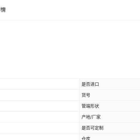
20L
详情
3000ml
4000ml
2500ml
250ml
是否进口
货号
管端形状
产地/厂家
是否可定制
仓库